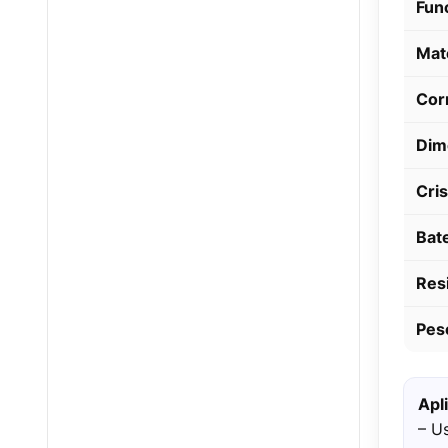
Fun
Mat
Cor
Dim
Cris
Bat
Resi
Pes
Apl
– U