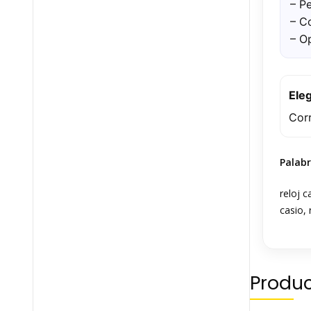
– P
– C
– O
Ele
Cor
Palabr
reloj c
casio, 
Produc