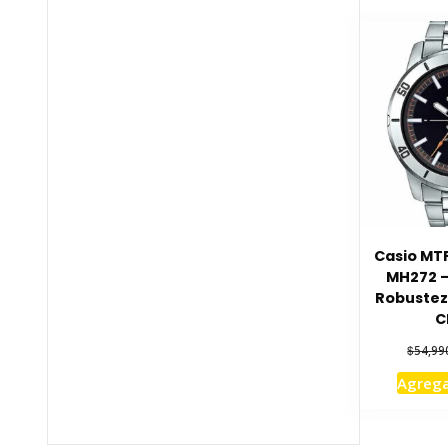
Casio MT
MH272 –
Robustez
C
$
54,99
Agrega