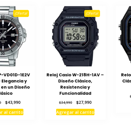
¡Oferta!
¡Oferta!
P-VD01D-1E2V
Reloj Casio W-218H-1AV –
Relo
 Elegancia y
Diseño Clásico,
Clás
 en un Diseño
Resistencia y
lásico
Funcionalidad
El
El
El
El
$
43,990
$
27,990
0
$
34,990
precio
precio
precio
precio
r al carrito
Agregar al carrito
original
actual
original
actual
era:
es:
era:
es:
$54,990.
$43,990.
$34,990.
$27,990.