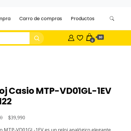
ompra
Carro de compras
Productos
$0
0
loj Casio MTP-VD01GL-1EV
122
El
$
El
90
39,990
precio
precio
io MTP-VD01GL-1EV es un reloj analógico elegante