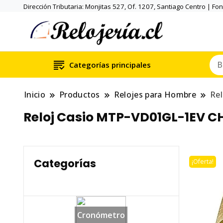
Dirección Tributaria: Monjitas 527, Of. 1207, Santiago Centro | Fo
Categorías principales
Inicio
Productos
Relojes para Hombre
Re
Reloj Casio MTP-VD01GL-1EV C
Categorías
¡Oferta!
Cronómetro