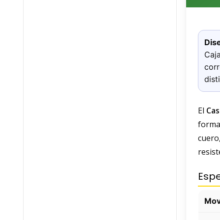
Dis
Caja
corr
dist
El
Cas
forma
cuero
resist
Espe
Mov