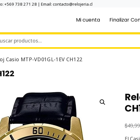
no: +569 738 271 28 | Email: contacto@relojeria.cl
Mi cuenta
Finalizar C
loj Casio MTP-VD01GL-1EV CH122
H122
Re
CH
$
49,9
El Cas