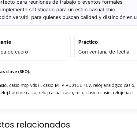
erfecto para reuniones de trabajo o eventos formales.
omplemento sofisticado para un estilo casual chic.
pción versátil para quienes buscan calidad y distinción en un
gante
Práctico
rea de cuero
Con ventana de fecha
as clave (SEO):
asio, casio mtp-vd01l, casio MTP-VD01GL-1EV, reloj analógico casio, re
reloj hombre casio, reloj casual casio, reloj clásico casio, relojeria.cl
tos relacionados