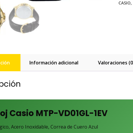
CASIO
,
ción
Información adicional
Valoraciones (0
pción
loj Casio MTP-VD01GL-1EV
gico, Acero Inoxidable, Correa de Cuero Azul