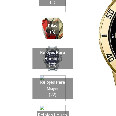
(1)
Pilas
(3)
Relojes Para
Hombre
(70)
Relojes Para
Mujer
(22)
Relojes Unisex