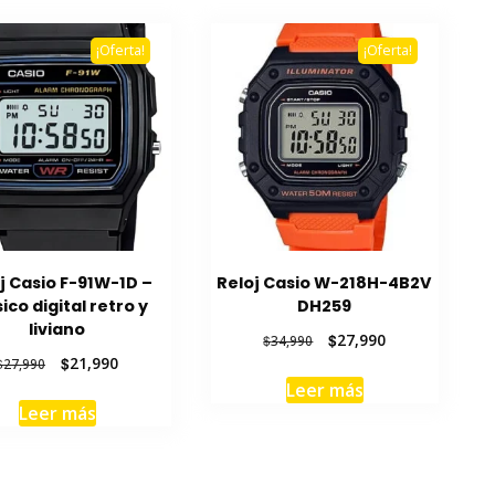
¡Oferta!
¡Oferta!
j Casio F-91W-1D –
Reloj Casio W-218H-4B2V
ico digital retro y
DH259
liviano
El
El
$
27,990
$
34,990
precio
precio
El
El
$
21,990
$
27,990
original
actual
precio
precio
Leer más
era:
es:
original
actual
Leer más
$34,990.
$27,990.
era:
es:
$27,990.
$21,990.