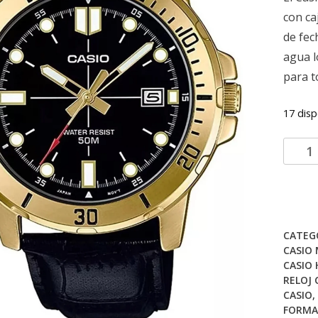
con ca
de fec
agua l
para t
17 disp
Reloj
Casio
MTP-
VD01G
1EV
CH122
CATEG
cantid
CASIO
CASIO
RELOJ 
CASIO
,
FORMA