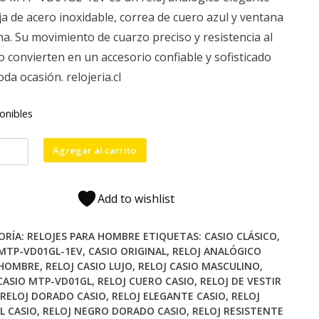
original
actual
ja de acero inoxidable, correa de cuero azul y ventana
era:
es:
ha. Su movimiento de cuarzo preciso y resistencia al
$49,990.
$39,990.
o convierten en un accesorio confiable y sofisticado
oda ocasión. relojeria.cl
onibles
Agregar al carrito
L-
Add to wishlist
ORÍA:
RELOJES PARA HOMBRE
ETIQUETAS:
CASIO CLÁSICO
,
ad
 MTP-VD01GL-1EV
,
CASIO ORIGINAL
,
RELOJ ANALÓGICO
 HOMBRE
,
RELOJ CASIO LUJO
,
RELOJ CASIO MASCULINO
,
CASIO MTP-VD01GL
,
RELOJ CUERO CASIO
,
RELOJ DE VESTIR
RELOJ DORADO CASIO
,
RELOJ ELEGANTE CASIO
,
RELOJ
L CASIO
,
RELOJ NEGRO DORADO CASIO
,
RELOJ RESISTENTE