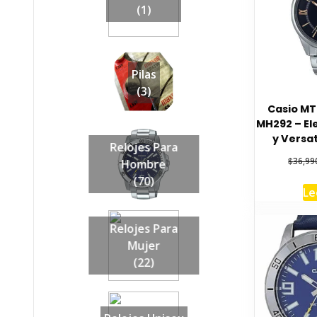
(1)
Pilas
(3)
Casio M
MH292 – El
y Versat
Relojes Para
$
36,99
Hombre
(70)
Le
Relojes Para
Mujer
(22)