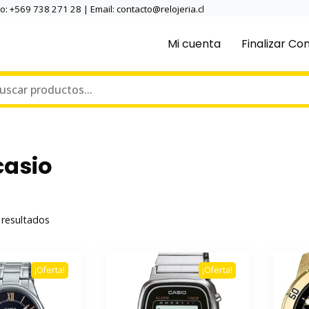
no: +569 738 271 28 | Email: contacto@relojeria.cl
Mi cuenta
Finalizar C
casio
Ordenado
resultados
por
popularidad
¡Oferta!
¡Oferta!