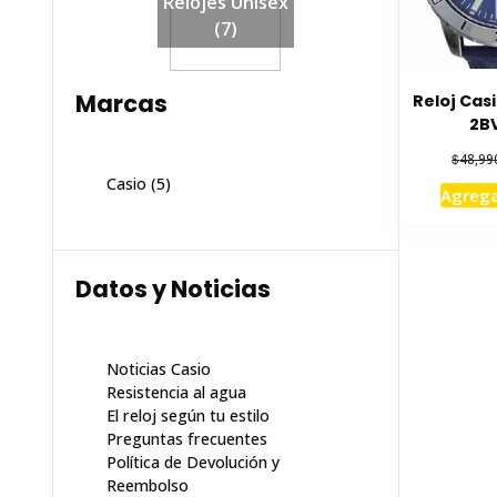
Relojes Unisex
(7)
Marcas
Reloj Cas
2B
$
48,99
Casio
(5)
Agrega
Datos y Noticias
Noticias Casio
Resistencia al agua
El reloj según tu estilo
Preguntas frecuentes
Política de Devolución y
Reembolso