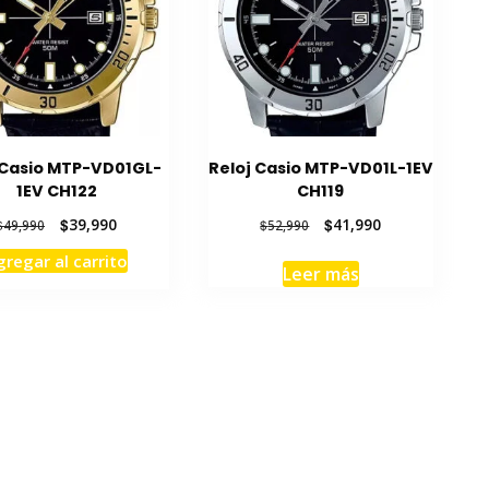
 Casio MTP-VD01GL-
Reloj Casio MTP-VD01L-1EV
1EV CH122
CH119
El
El
El
El
$
39,990
$
41,990
$
49,990
$
52,990
precio
precio
precio
precio
gregar al carrito
original
actual
original
actual
Leer más
era:
es:
era:
es:
$49,990.
$39,990.
$52,990.
$41,990.