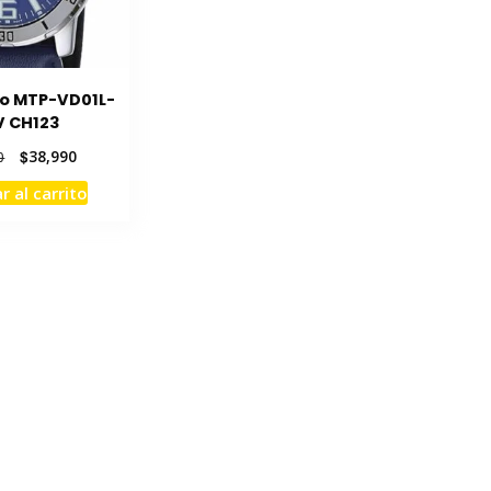
io MTP-VD01L-
V CH123
El
El
$
38,990
0
precio
precio
r al carrito
original
actual
era:
es:
$48,990.
$38,990.