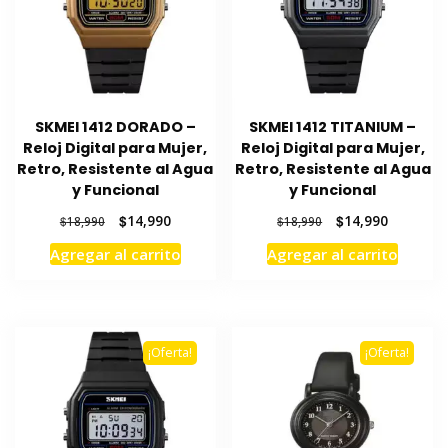
SKMEI 1412 DORADO –
SKMEI 1412 TITANIUM –
Reloj Digital para Mujer,
Reloj Digital para Mujer,
Retro, Resistente al Agua
Retro, Resistente al Agua
y Funcional
y Funcional
El
El
El
El
$
14,990
$
14,990
$
18,990
$
18,990
precio
precio
precio
precio
Agregar al carrito
Agregar al carrito
original
actual
original
actual
era:
es:
era:
es:
$18,990.
$14,990.
$18,990.
$14,990.
¡Oferta!
¡Oferta!