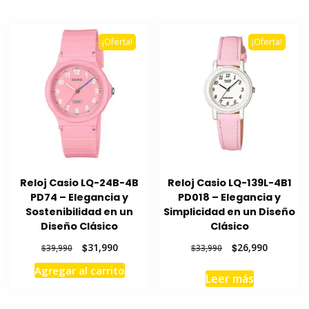
$39,990.
$31,990.
$41,990.
$32,990.
¡Oferta!
¡Oferta!
Reloj Casio LQ-24B-4B
Reloj Casio LQ-139L-4B1
PD74 – Elegancia y
PD018 – Elegancia y
Sostenibilidad en un
Simplicidad en un Diseño
Diseño Clásico
Clásico
El
El
El
El
$
31,990
$
26,990
$
39,990
$
33,990
precio
precio
precio
precio
Agregar al carrito
original
actual
original
actual
Leer más
era:
es:
era:
es:
$39,990.
$31,990.
$33,990.
$26,990.