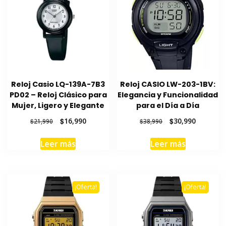
Reloj Casio LQ-139A-7B3
Reloj CASIO LW-203-1BV:
PD02 – Reloj Clásico para
Elegancia y Funcionalidad
Mujer, Ligero y Elegante
para el Día a Día
El
El
El
El
$
16,990
$
30,990
$
21,990
$
38,990
precio
precio
precio
precio
original
actual
original
actual
Leer más
Leer más
era:
es:
era:
es:
$21,990.
$16,990.
$38,990.
$30,990.
¡Oferta!
¡Oferta!