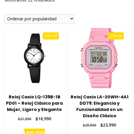
por
popularidad
¡Oferta!
¡Oferta!
Reloj Casio LQ-139B-1B
Reloj Casio LA-20WH-4A1
PD01 – Reloj Clásico para
DD79: Elegancia y
Mujer, Ligero y Elegante
Funcionalidad en un
Diseño Clásico
El
El
$
16,990
$
21,990
precio
precio
El
El
$
23,990
$
29,990
original
actual
precio
precio
Leer más