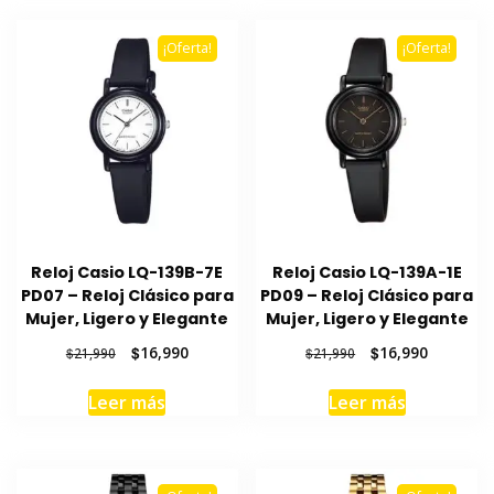
¡Oferta!
¡Oferta!
Reloj Casio LQ-139B-7E
Reloj Casio LQ-139A-1E
PD07 – Reloj Clásico para
PD09 – Reloj Clásico para
Mujer, Ligero y Elegante
Mujer, Ligero y Elegante
El
El
El
El
$
16,990
$
16,990
$
21,990
$
21,990
precio
precio
precio
precio
original
actual
original
actual
Leer más
Leer más
era:
es:
era:
es:
$21,990.
$16,990.
$21,990.
$16,990.