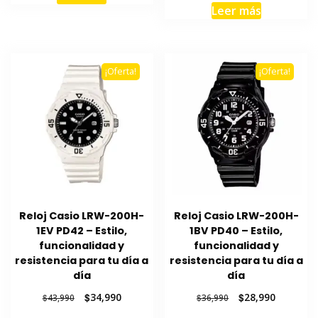
era:
es:
original
actual
Leer más
$21,990.
$16,990.
era:
es:
$29,990.
$23,990.
¡Oferta!
¡Oferta!
Reloj Casio LRW-200H-
Reloj Casio LRW-200H-
1EV PD42 – Estilo,
1BV PD40 – Estilo,
funcionalidad y
funcionalidad y
resistencia para tu día a
resistencia para tu día a
día
día
El
El
El
El
$
34,990
$
28,990
$
43,990
$
36,990
precio
precio
precio
precio