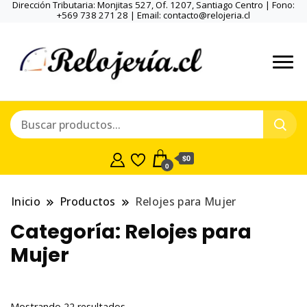
Dirección Tributaria: Monjitas 527, Of. 1207, Santiago Centro | Fono:
+569 738 271 28 | Email: contacto@relojeria.cl
$0
0
Inicio
Productos
Relojes para Mujer
Categoría:
Relojes para
Mujer
Ordenado
Mostrando 22 resultados