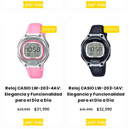
original
actual
original
actual
Leer más
Leer más
era:
es:
era:
es:
$43,990.
$34,990.
$36,990.
$28,990.
¡Oferta!
¡Oferta!
Reloj CASIO LW-203-4AV:
Reloj CASIO LW-203-1AV:
Elegancia y Funcionalidad
Elegancia y Funcionalidad
para el Día a Día
para el Día a Día
El
El
El
El
$
31,990
$
32,990
$
39,990
$
41,990
precio
precio
precio
precio
original
actual
original
actual
Leer más
Leer más
era:
es:
era:
es: