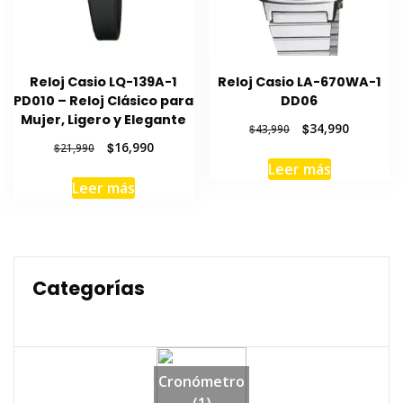
Reloj Casio LQ-139A-1
Reloj Casio LA-670WA-1
PD010 – Reloj Clásico para
DD06
Mujer, Ligero y Elegante
El
El
$
34,990
$
43,990
precio
precio
El
El
$
16,990
$
21,990
original
actual
precio
precio
Leer más
era:
es:
original
actual
Leer más
$43,990.
$34,990.
era:
es:
$21,990.
$16,990.
Categorías
Cronómetro