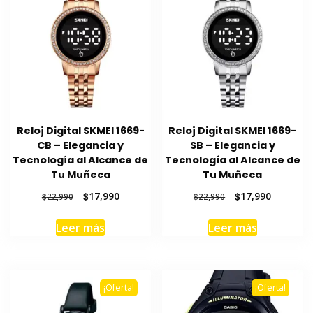
Reloj Digital SKMEI 1669-
Reloj Digital SKMEI 1669-
CB – Elegancia y
SB – Elegancia y
Tecnología al Alcance de
Tecnología al Alcance de
Tu Muñeca
Tu Muñeca
El
El
El
El
$
17,990
$
17,990
$
22,990
$
22,990
precio
precio
precio
precio
original
actual
original
actual
Leer más
Leer más
era:
es:
era:
es:
$22,990.
$17,990.
$22,990.
$17,990.
¡Oferta!
¡Oferta!