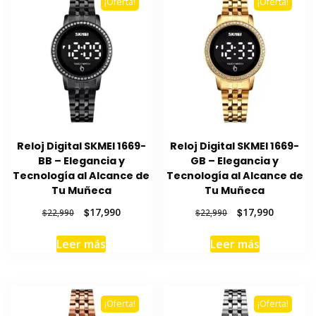
¡Oferta!
¡Oferta!
Reloj Digital SKMEI 1669-
Reloj Digital SKMEI 1669-
BB – Elegancia y
GB – Elegancia y
Tecnología al Alcance de
Tecnología al Alcance de
Tu Muñeca
Tu Muñeca
El
El
El
El
$
17,990
$
17,990
$
22,990
$
22,990
precio
precio
precio
precio
original
actual
original
actual
Leer más
Leer más
era:
es:
era:
es:
$22,990.
$17,990.
$22,990.
$17,990.
¡Oferta!
¡Oferta!