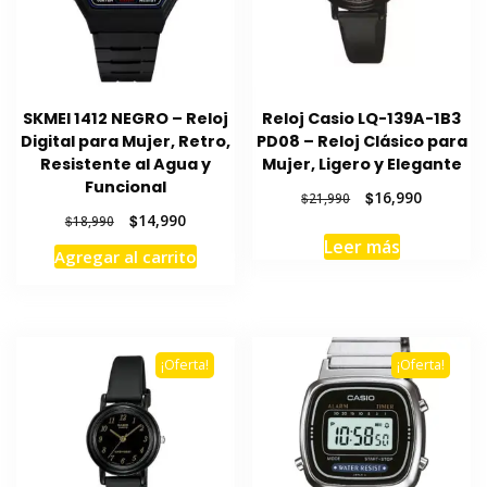
SKMEI 1412 NEGRO – Reloj
Reloj Casio LQ-139A-1B3
Digital para Mujer, Retro,
PD08 – Reloj Clásico para
Resistente al Agua y
Mujer, Ligero y Elegante
Funcional
El
El
$
16,990
$
21,990
precio
precio
El
El
$
14,990
$
18,990
original
actual
precio
precio
Leer más
Agregar al carrito
era:
es:
original
actual
$21,990.
$16,990.
era:
es:
$18,990.
$14,990.
¡Oferta!
¡Oferta!