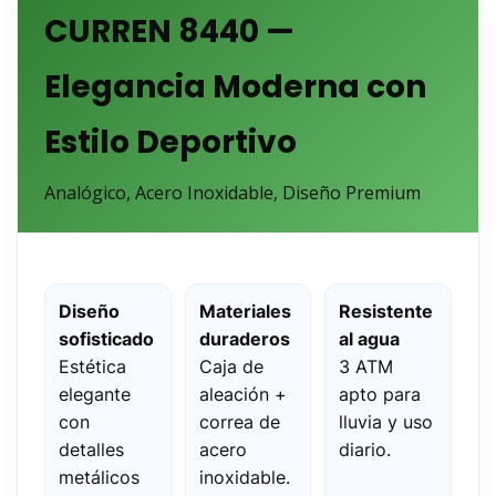
CURREN 8440 —
Elegancia Moderna con
Estilo Deportivo
Analógico, Acero Inoxidable, Diseño Premium
Diseño
Materiales
Resistente
sofisticado
duraderos
al agua
Estética
Caja de
3 ATM
elegante
aleación +
apto para
con
correa de
lluvia y uso
detalles
acero
diario.
metálicos
inoxidable.