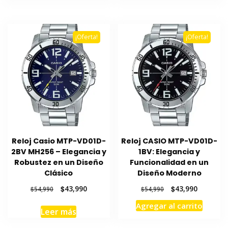
$49,990.
$39,990.
$42,990.
$33,990.
¡Oferta!
¡Oferta!
Reloj Casio MTP-VD01D-
Reloj CASIO MTP-VD01D-
2BV MH256 – Elegancia y
1BV: Elegancia y
Robustez en un Diseño
Funcionalidad en un
Clásico
Diseño Moderno
El
El
El
El
$
43,990
$
43,990
$
54,990
$
54,990
precio
precio
precio
precio
Agregar al carrito
original
actual
original
actual
Leer más
era:
es:
era:
es: