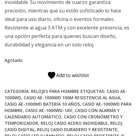
inoxidable. Su movimiento de cuarzo garantiza
$38,990.
$30,990.
precisión, mientras que su estilo sofisticado lo hace
ideal para uso diario, oficina o eventos formales.
Resistente al agua 3 ATM y con excelente presencia, es
una opción perfecta para quienes buscan diseño,
durabilidad y elegancia en un solo reloj.
Agotado
Add to wishlist
CATEGORÍA:
RELOJES PARA HOMBRE
ETIQUETAS:
CASIO AE-
1000WD
,
CASIO AE-1000WD 100M RESISTENCIA AL AGUA
,
CASIO AE-1000WD BATERÍA 10 AÑOS
,
CASIO AE-1000WD PARA
HOMBRE
,
CASIO AE-1000WD-1AV
,
CASIO CON ALARMA Y
CALENDARIO AUTOMÁTICO
,
CASIO CON CRONÓMETRO Y
TEMPORIZADOR
,
RELOJ CASIO ACERO INOXIDABLE
,
RELOJ
CASIO DIGITAL
,
RELOJ CASIO DURADERO Y RESISTENTE
,
RELOJ CASIO LED ILUMINADO
,
RELOJ CASIO RESISTENTE AL