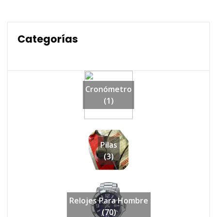
$54,990.
$43,990.
$54,990.
$43,990.
Categorías
Cronómetro
(1)
Pilas
(3)
Relojes Para Hombre
(70)