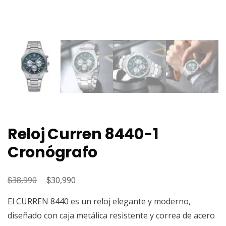
Reloj Curren 8440-1
Cronógrafo
$
El
$
El
38,990
30,990
precio
precio
El CURREN 8440 es un reloj elegante y moderno,
original
actual
diseñado con caja metálica resistente y correa de acero
era:
es: