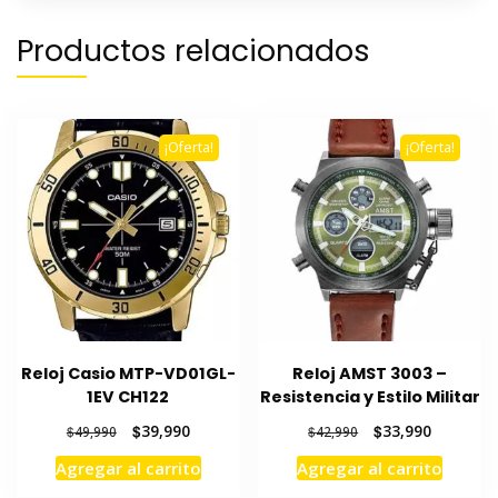
Productos relacionados
¡Oferta!
¡Oferta!
Reloj Casio MTP-VD01GL-
Reloj AMST 3003 –
1EV CH122
Resistencia y Estilo Militar
El
El
El
El
$
39,990
$
33,990
$
49,990
$
42,990
precio
precio
precio
precio
Agregar al carrito
Agregar al carrito
original
actual
original
actual
era:
es:
era:
es: