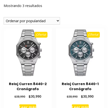
Ordenado
Mostrando 3 resultados
por
popularidad
¡Oferta!
¡Oferta!
Reloj Curren 8440-2
Reloj Curren 8440-1
Cronógrafo
Cronógrafo
El
El
El
El
$
30,990
$
30,990
$
38,990
$
38,990
precio
precio
precio
precio
original
actual
original
actual
Leer más
Leer más