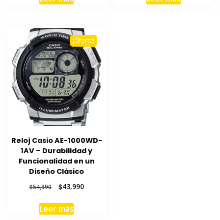
era:
es:
era:
es:
$38,990.
$30,990.
$38,990.
$30,990.
¡Oferta!
Reloj Casio AE-1000WD-
1AV – Durabilidad y
Funcionalidad en un
Diseño Clásico
El
El
$
43,990
$
54,990
precio
precio
original
actual
Leer más
era:
es: