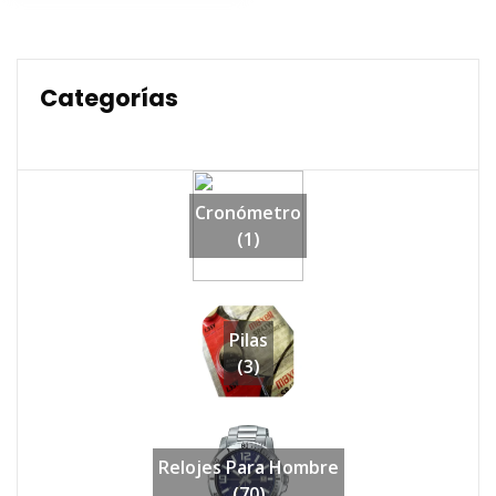
$54,990.
$43,990.
Categorías
Cronómetro
(1)
Pilas
(3)
Relojes Para Hombre
(70)