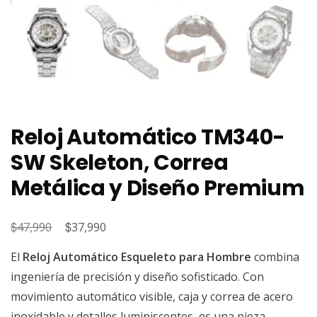
Reloj Automático TM340-
SW Skeleton, Correa
Metálica y Diseño Premium
$
El
$
El
47,990
37,990
precio
precio
El
Reloj Automático Esqueleto para Hombre
combina
original
actual
ingeniería de precisión y diseño sofisticado. Con
era:
es:
movimiento automático visible, caja y correa de acero
$47,990.
$37,990.
inoxidable y detalles luminiscentes, es una pieza