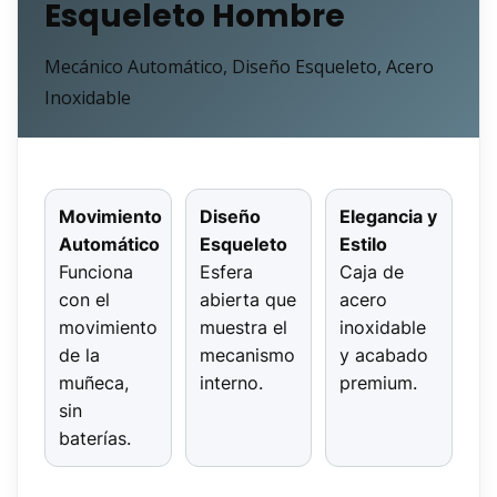
Esqueleto Hombre
Mecánico Automático, Diseño Esqueleto, Acero
Inoxidable
Movimiento
Diseño
Elegancia y
Automático
Esqueleto
Estilo
Funciona
Esfera
Caja de
con el
abierta que
acero
movimiento
muestra el
inoxidable
de la
mecanismo
y acabado
muñeca,
interno.
premium.
sin
baterías.