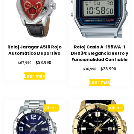
Reloj Jaragar A516 Rojo
Reloj Casio A-158WA-1
Automático Deportivo
DH034: Elegancia Retro y
Funcionalidad Confiable
El
El
$
53,990
$
67,990
precio
precio
El
El
$
28,990
$
36,990
original
actual
precio
precio
Leer más
era:
es:
original
actual
Leer más
$67,990.
$53,990.
era:
es:
$36,990.
$28,990.
¡Oferta!
¡Oferta!