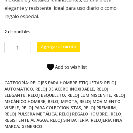
elegante y resistente, ideal para uso diario o como
regalo especial.
2 disponibles
Reloj
Agregar al carrito
Automático
TM340-
SW
Add to wishlist
Skeleton,
Correa
CATEGORÍA:
RELOJES PARA HOMBRE
ETIQUETAS:
RELOJ
Metálica
AUTOMÁTICO
,
RELOJ DE ACERO INOXIDABLE
,
RELOJ
y
ELEGANTE
,
RELOJ ESQUELETO
,
RELOJ LUMINISCENTE
,
RELOJ
MECÁNICO HOMBRE
,
RELOJ MIYOTA
,
RELOJ MOVIMIENTO
Diseño
VISIBLE
,
RELOJ PARA COLECCIONISTAS
,
RELOJ PREMIUM
,
Premium
RELOJ PULSERA METÁLICA
,
RELOJ REGALO HOMBRE.
,
RELOJ
cantidad
RESISTENTE AL AGUA
,
RELOJ SIN BATERÍA
,
RELOJERÍA FINA
MARCA:
GENERICO