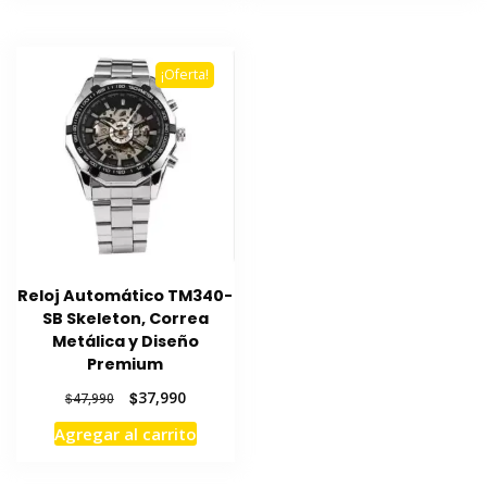
$47,990.
$37,990.
$51,990.
$40,990.
¡Oferta!
Reloj Automático TM340-
SB Skeleton, Correa
Metálica y Diseño
Premium
El
El
$
37,990
$
47,990
precio
precio
Agregar al carrito
original
actual
era:
es:
$47,990.
$37,990.