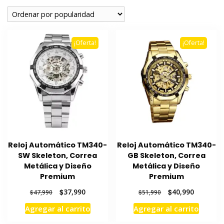
popularidad
¡Oferta!
¡Oferta!
Reloj Automático TM340-
Reloj Automático TM340-
SW Skeleton, Correa
GB Skeleton, Correa
Metálica y Diseño
Metálica y Diseño
Premium
Premium
El
El
El
El
$
37,990
$
40,990
$
47,990
$
51,990
precio
precio
precio
precio
Agregar al carrito
Agregar al carrito
original
actual
original
actual
era:
es:
era:
es: