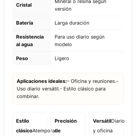
Mineral o resina según
Cristal
versión
Batería
Larga duración
Resistencia
Para uso diario según
al agua
modelo
Peso
Ligero
Aplicaciones ideales:
– Oficina y reuniones.-
Uso diario versátil.- Estilo clásico para
combinar.
Estilo
Precisión
Versátil
Diario
clásico
Atemporal
de
y oficina