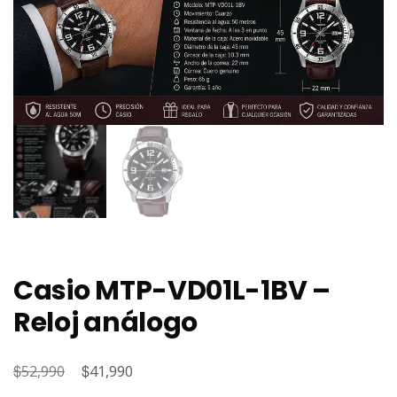
Casio MTP-VD01L-1BV –
Reloj análogo
$
El
$
El
52,990
41,990
precio
precio