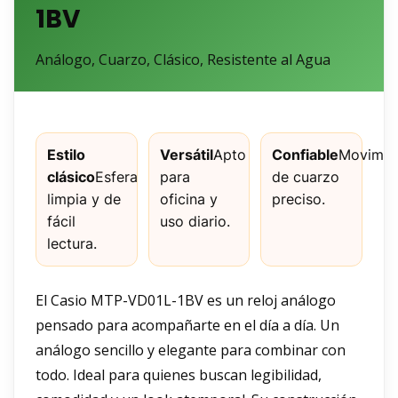
1BV
Análogo, Cuarzo, Clásico, Resistente al Agua
Estilo
Versátil
Apto
Confiable
Movimie
clásico
Esfera
para
de cuarzo
limpia y de
oficina y
preciso.
fácil
uso diario.
lectura.
El Casio MTP-VD01L-1BV es un reloj análogo
pensado para acompañarte en el día a día. Un
análogo sencillo y elegante para combinar con
todo. Ideal para quienes buscan legibilidad,