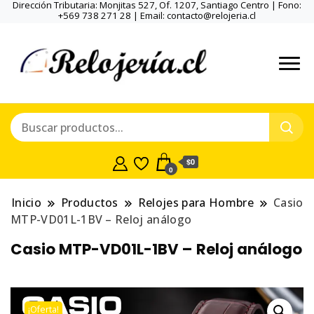
Dirección Tributaria: Monjitas 527, Of. 1207, Santiago Centro | Fono:
+569 738 271 28 | Email: contacto@relojeria.cl
$0
0
Inicio
Productos
Relojes para Hombre
Casio
MTP-VD01L-1BV – Reloj análogo
Casio MTP-VD01L-1BV – Reloj análogo
¡Oferta!