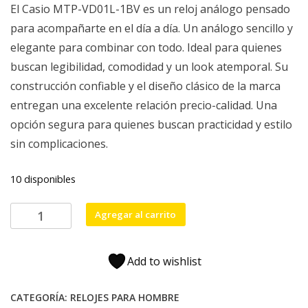
El Casio MTP-VD01L-1BV es un reloj análogo pensado
original
actual
para acompañarte en el día a día. Un análogo sencillo y
era:
es:
elegante para combinar con todo. Ideal para quienes
$52,990.
$41,990.
buscan legibilidad, comodidad y un look atemporal. Su
construcción confiable y el diseño clásico de la marca
entregan una excelente relación precio-calidad. Una
opción segura para quienes buscan practicidad y estilo
sin complicaciones.
10 disponibles
Casio
Agregar al carrito
MTP-
VD01L-
1BV
Add to wishlist
–
Reloj
CATEGORÍA:
RELOJES PARA HOMBRE