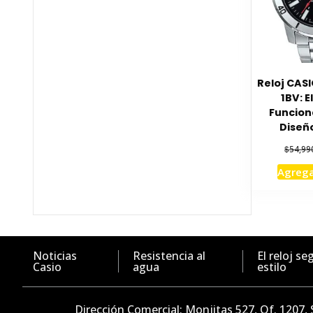
Reloj CAS
1BV: E
Funcion
Diseñ
$
54,99
Agrega
Noticias
Resistencia al
El reloj se
Casio
agua
estilo
Dirección Comercial: Monjitas 527, Of. 1207,