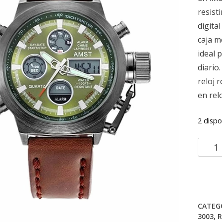
resist
digita
caja m
ideal 
diario
reloj 
en relo
2 dispo
Reloj
AMST
3003
–
Resist
y
CATEG
Estilo
3003
,
R