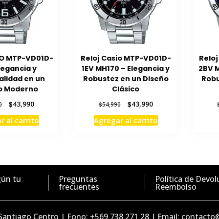
IO MTP-VD01D-
Reloj Casio MTP-VD01D-
Relo
legancia y
1EV MH170 – Elegancia y
2BV M
alidad en un
Robustez en un Diseño
Robu
o Moderno
Clásico
El
El
El
El
$
43,990
$
43,990
0
$
54,990
precio
precio
precio
precio
r al carrito
Agregar al carrito
original
actual
original
actual
era:
es:
era:
es:
$54,990.
$43,990.
$54,990.
$43,990.
gún tu
Preguntas
Política de Devol
frecuentes
Reembolso
 Santiago Centro | Fono: +569 738 271 28 | Email: contact