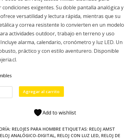
original
actual
ir condiciones exigentes. Su doble pantalla analógica y
era:
es:
l ofrece versatilidad y lectura rápida, mientras que su
$42,990.
$33,990.
etálica y correa resistente lo convierten en un modelo
para actividades outdoor, trabajo en terreno y uso
. Incluye alarma, calendario, cronómetro y luz LED. Un
robusto, práctico y con estilo aventurero. Disponible
jeria.cl.
nibles
Agregar al carrito
Add to wishlist
encia
ORÍA:
RELOJES PARA HOMBRE
ETIQUETAS:
RELOJ AMST
ELOJ ANALÓGICO-DIGITAL
,
RELOJ CON LUZ LED
,
RELOJ DE