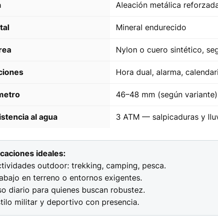
a
Aleación metálica reforzada 
tal
Mineral endurecido
rea
Nylon o cuero sintético, s
ciones
Hora dual, alarma, calendar
metro
46–48 mm (según variante)
stencia al agua
3 ATM — salpicaduras y llu
icaciones ideales:
ctividades outdoor: trekking, camping, pesca.
rabajo en terreno o entornos exigentes.
so diario para quienes buscan robustez.
tilo militar y deportivo con presencia.