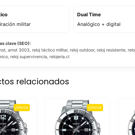
tico
Dual Time
iración militar
Analógico + digital
as clave (SEO):
mst, amst 3003, reloj táctico militar, reloj outdoor, reloj resistente, rel
co, reloj supervivencia, relojeria.cl
tos relacionados
¡Oferta!
¡Oferta!