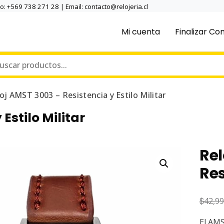
no: +569 738 271 28 | Email: contacto@relojeria.cl
Mi cuenta
Finalizar C
oj AMST 3003 – Resistencia y Estilo Militar
Estilo Militar
Rel
Res
$
42,9
El AMS