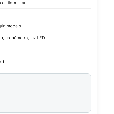
estilo militar
egún modelo
io, cronómetro, luz LED
via