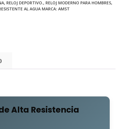
NA
,
RELOJ DEPORTIVO.
,
RELOJ MODERNO PARA HOMBRES
,
RESISTENTE AL AGUA
MARCA:
AMST
ad
)
de Alta Resistencia