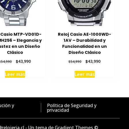
j Casio MTP-VD01D-
Reloj Casio AE-1000WD-
H256 – Elegancia y
1AV – Durabilidad y
stez en un Diseño
Funcionalidad en un
Clásico
Diseño Clásico
El
El
El
El
$
43,990
$
43,990
$
54,990
$
54,990
precio
precio
precio
precio
original
actual
original
actual
Leer más
Leer más
era:
es:
era:
es:
$54,990.
$43,990.
$54,990.
$43,990.
ución y
Política de Seguridad y
privacidad
o@relojeria.cl - Un tema de Gradient Themes ©