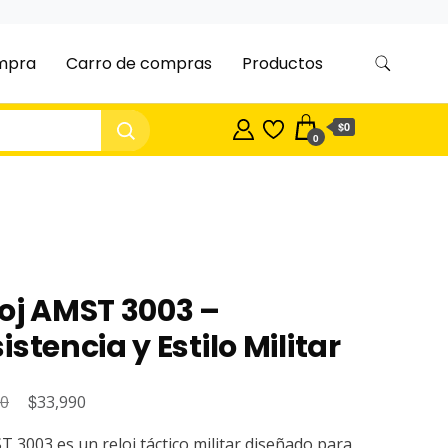
ompra
Carro de compras
Productos
$0
0
oj AMST 3003 –
istencia y Estilo Militar
El
$
El
90
33,990
precio
precio
T 3003 es un reloj táctico militar diseñado para