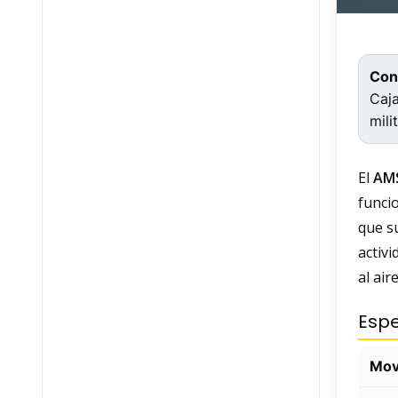
Con
Caja
milit
El
AM
funcio
que s
activi
al air
Espe
Mov