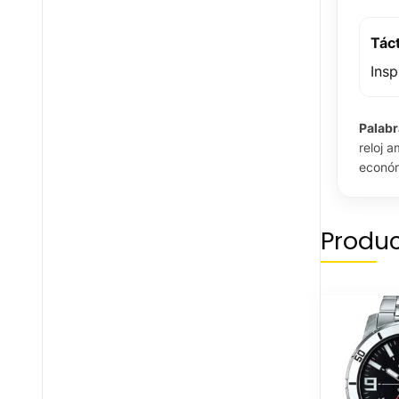
Tác
Insp
Palabr
reloj a
económi
Produc