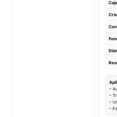
Caj
Cris
Cor
Fun
Diá
Resi
Apl
– A
– T
– U
– Es