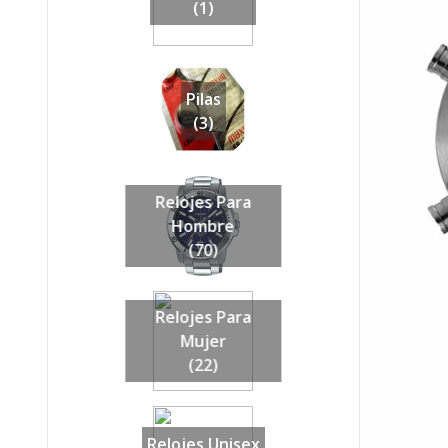
(1)
Pilas
(3)
Relojes Para
Hombre
(70)
Relojes Para
Mujer
(22)
Relojes Unisex