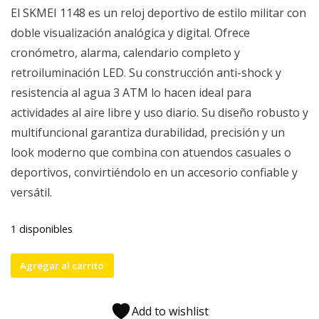
precio
precio
El SKMEI 1148 es un reloj deportivo de estilo militar con
original
actual
doble visualización analógica y digital. Ofrece
era:
es:
cronómetro, alarma, calendario completo y
$22,990.
$17,990.
retroiluminación LED. Su construcción anti-shock y
resistencia al agua 3 ATM lo hacen ideal para
actividades al aire libre y uso diario. Su diseño robusto y
multifuncional garantiza durabilidad, precisión y un
look moderno que combina con atuendos casuales o
deportivos, convirtiéndolo en un accesorio confiable y
versátil.
1 disponibles
Reloj
Agregar al carrito
SKMEI
1148-
Add to wishlist
YB