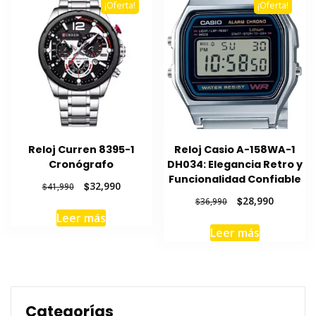
¡Oferta!
¡Oferta!
Reloj Curren 8395-1
Reloj Casio A-158WA-1
Cronógrafo
DH034: Elegancia Retro y
Funcionalidad Confiable
El
El
$
32,990
$
41,990
precio
precio
El
El
$
28,990
$
36,990
original
actual
precio
precio
Leer más
era:
es:
original
actual
Leer más
$41,990.
$32,990.
era:
es:
$36,990.
$28,990.
Categorías