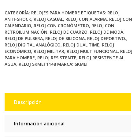
–
Descripción
CATEGORÍA:
RELOJES PARA HOMBRE
ETIQUETAS:
RELOJ
y
ANTI-SHOCK
,
RELOJ CASUAL
,
RELOJ CON ALARMA
,
RELOJ CON
CALENDARIO
,
RELOJ CON CRONÓMETRO
,
RELOJ CON
Características
RETROILUMINACIÓN
,
RELOJ DE CUARZO
,
RELOJ DE MODA
,
cantidad
RELOJ DE PULSERA
,
RELOJ DE SILICONA
,
RELOJ DEPORTIVO.
,
RELOJ DIGITAL ANALÓGICO
,
RELOJ DUAL TIME
,
RELOJ
ECONÓMICO
,
RELOJ MILITAR
,
RELOJ MULTIFUNCIONAL
,
RELOJ
PARA HOMBRE
,
RELOJ RESISTENTE
,
RELOJ RESISTENTE AL
AGUA
,
RELOJ SKMEI 1148
MARCA:
SKMEI
Descripción
Información adicional