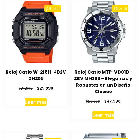
¡Oferta!
¡Oferta!
Reloj Casio W-218H-4B2V
Reloj Casio MTP-VD01D-
DH259
2BV MH256 – Elegancia y
Robustez en un Diseño
El
El
$
29,990
$
37,990
Clásico
precio
precio
original
actual
El
El
$
47,990
Leer más
$
59,990
era:
es:
precio
precio
$37,990.
$29,990.
original
actual
Leer más
era:
es:
$59,990.
$47,990.