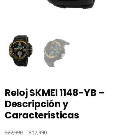
Reloj SKMEI 1148-YB –
Descripción y
Características
$
El
$
El
22,990
17,990