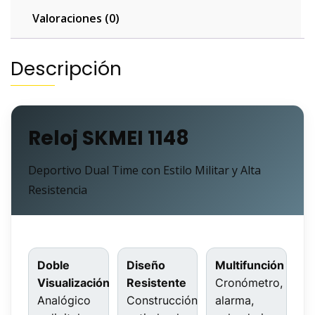
Valoraciones (0)
Descripción
Reloj SKMEI 1148
Deportivo Dual Time con Estilo Militar y Alta
Resistencia
Doble
Diseño
Multifunción
Visualización
Resistente
Cronómetro,
Analógico
Construcción
alarma,