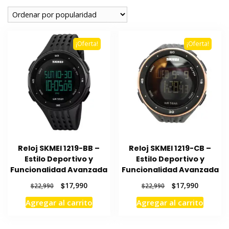
popularidad
¡Oferta!
¡Oferta!
Reloj SKMEI 1219-BB –
Reloj SKMEI 1219-CB –
Estilo Deportivo y
Estilo Deportivo y
Funcionalidad Avanzada
Funcionalidad Avanzada
El
El
El
El
$
17,990
$
17,990
$
22,990
$
22,990
precio
precio
precio
precio
Agregar al carrito
Agregar al carrito
original
actual
original
actual
era:
es:
era:
es:
$22,990.
$17,990.
$22,990.
$17,990.