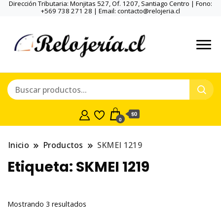
Dirección Tributaria: Monjitas 527, Of. 1207, Santiago Centro | Fono:
+569 738 271 28 | Email: contacto@relojeria.cl
$0
0
Inicio
Productos
SKMEI 1219
Etiqueta:
SKMEI 1219
Ordenado
Mostrando 3 resultados
por