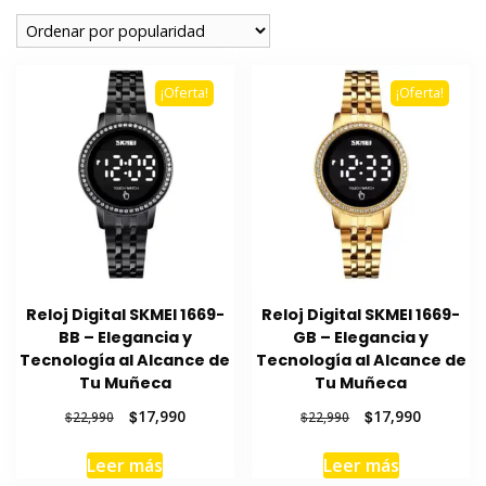
popularidad
¡Oferta!
¡Oferta!
Reloj Digital SKMEI 1669-
Reloj Digital SKMEI 1669-
BB – Elegancia y
GB – Elegancia y
Tecnología al Alcance de
Tecnología al Alcance de
Tu Muñeca
Tu Muñeca
El
El
El
El
$
17,990
$
17,990
$
22,990
$
22,990
precio
precio
precio
precio
original
actual
original
actual
Leer más
Leer más
era:
es:
era:
es: