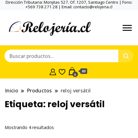
Dirección Tributaria: Monjitas 527, Of. 1207, Santiago Centro | Fono:
+569 738 271 28 | Email: contacto@relojeria.cl
$0
0
Inicio
Productos
reloj versátil
Etiqueta:
reloj versátil
Ordenado
Mostrando 4 resultados
por