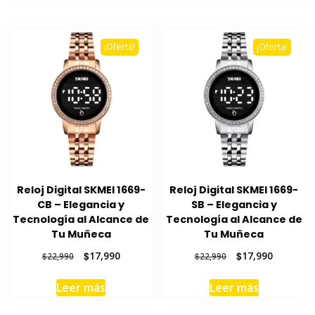
$22,990.
$17,990.
$22,990.
$17,990.
¡Oferta!
¡Oferta!
Reloj Digital SKMEI 1669-
Reloj Digital SKMEI 1669-
CB – Elegancia y
SB – Elegancia y
Tecnología al Alcance de
Tecnología al Alcance de
Tu Muñeca
Tu Muñeca
El
El
El
El
$
17,990
$
17,990
$
22,990
$
22,990
precio
precio
precio
precio
original
actual
original
actual
Leer más
Leer más
era:
es:
era:
es:
$22,990.
$17,990.
$22,990.
$17,990.