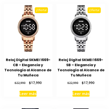
¡Oferta!
¡Oferta!
Reloj Digital SKMEI 1669-
Reloj Digital SKMEI 1669-
CB – Elegancia y
SB – Elegancia y
Tecnología al Alcance de
Tecnología al Alcance de
Tu Muñeca
Tu Muñeca
El
El
El
El
$
17,990
$
17,990
$
22,990
$
22,990
precio
precio
precio
precio
original
actual
original
actual
Leer más
Leer más
era:
es:
era:
es:
$22,990.
$17,990.
$22,990.
$17,990.