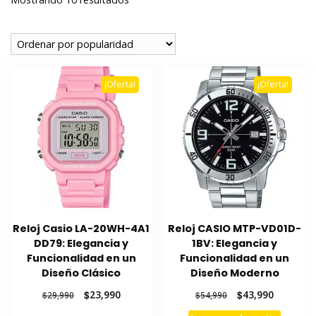
por
popularidad
¡Oferta!
¡Oferta!
Reloj Casio LA-20WH-4A1
Reloj CASIO MTP-VD01D-
DD79: Elegancia y
1BV: Elegancia y
Funcionalidad en un
Funcionalidad en un
Diseño Clásico
Diseño Moderno
El
El
El
El
$
23,990
$
43,990
$
29,990
$
54,990
precio
precio
precio
precio