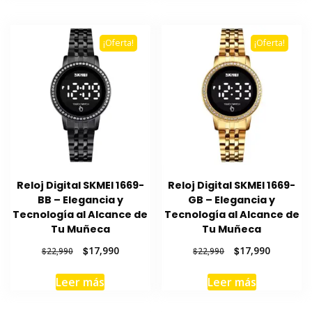
$39,990.
$31,990.
$41,990.
$32,990.
¡Oferta!
¡Oferta!
Reloj Digital SKMEI 1669-
Reloj Digital SKMEI 1669-
BB – Elegancia y
GB – Elegancia y
Tecnología al Alcance de
Tecnología al Alcance de
Tu Muñeca
Tu Muñeca
El
El
El
El
$
17,990
$
17,990
$
22,990
$
22,990
precio
precio
precio
precio
original
actual
original
actual
Leer más
Leer más
era:
es:
era:
es:
$22,990.
$17,990.
$22,990.
$17,990.