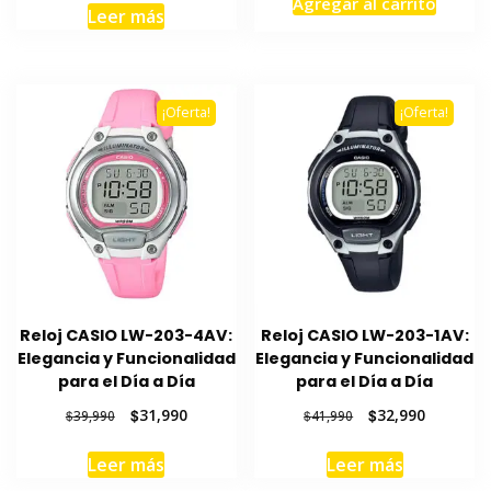
Agregar al carrito
original
actual
original
actual
Leer más
era:
es:
era:
es:
$29,990.
$23,990.
$54,990.
$43,990.
¡Oferta!
¡Oferta!
Reloj CASIO LW-203-4AV:
Reloj CASIO LW-203-1AV:
Elegancia y Funcionalidad
Elegancia y Funcionalidad
para el Día a Día
para el Día a Día
El
El
El
El
$
31,990
$
32,990
$
39,990
$
41,990
precio
precio
precio
precio
original
actual
original
actual
Leer más
Leer más
era:
es:
era:
es: