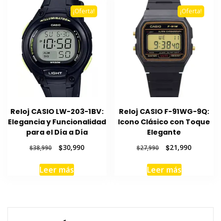
¡Oferta!
¡Oferta!
Reloj CASIO LW-203-1BV:
Reloj CASIO F-91WG-9Q:
Elegancia y Funcionalidad
Icono Clásico con Toque
para el Día a Día
Elegante
El
El
El
El
$
30,990
$
21,990
$
38,990
$
27,990
precio
precio
precio
precio
original
actual
original
actual
Leer más
Leer más
era:
es:
era:
es:
$38,990.
$30,990.
$27,990.
$21,990.