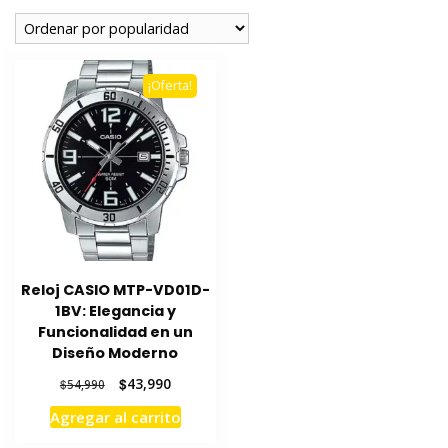
¡Oferta!
Reloj CASIO MTP-VD01D-
1BV: Elegancia y
Funcionalidad en un
Diseño Moderno
El
El
$
43,990
$
54,990
precio
precio
Agregar al carrito
original
actual
era:
es: