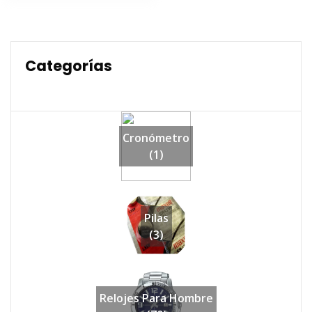
$54,990.
$43,990.
Categorías
Cronómetro
(1)
Pilas
(3)
Relojes Para Hombre