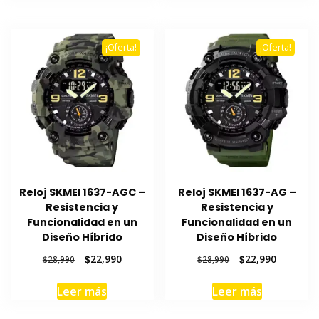
$28,990.
$22,990.
$28,990.
$22,990.
¡Oferta!
¡Oferta!
Reloj SKMEI 1637-AGC –
Reloj SKMEI 1637-AG –
Resistencia y
Resistencia y
Funcionalidad en un
Funcionalidad en un
Diseño Híbrido
Diseño Híbrido
El
El
El
El
$
22,990
$
22,990
$
28,990
$
28,990
precio
precio
precio
precio
original
actual
original
actual
Leer más
Leer más
era:
es:
era:
es:
$28,990.
$22,990.
$28,990.
$22,990.