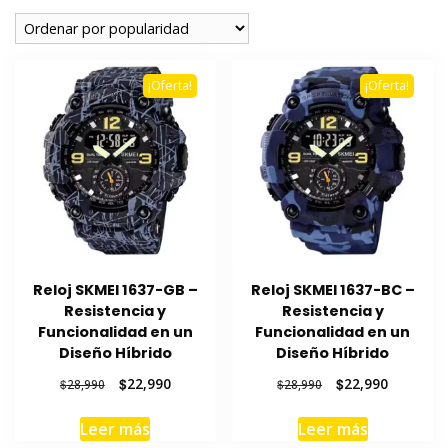
popularidad
¡Oferta!
¡Oferta!
Reloj SKMEI 1637-GB –
Reloj SKMEI 1637-BC –
Resistencia y
Resistencia y
Funcionalidad en un
Funcionalidad en un
Diseño Híbrido
Diseño Híbrido
El
El
El
El
$
22,990
$
22,990
$
28,990
$
28,990
precio
precio
precio
precio
original
actual
original
actual
Leer más
Leer más
era:
es:
era:
es: