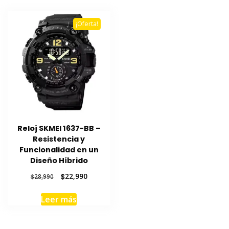
¡Oferta!
Reloj SKMEI 1637-BB –
Resistencia y
Funcionalidad en un
Diseño Híbrido
El
El
$
22,990
$
28,990
precio
precio
original
actual
Leer más
era:
es:
$28,990.
$22,990.