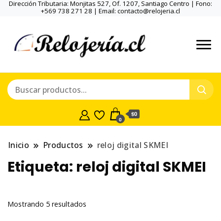
Dirección Tributaria: Monjitas 527, Of. 1207, Santiago Centro | Fono:
+569 738 271 28 | Email: contacto@relojeria.cl
$0
0
Inicio
Productos
reloj digital SKMEI
Etiqueta:
reloj digital SKMEI
Ordenado
Mostrando 5 resultados
por