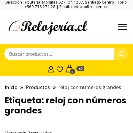
Dirección Tributaria: Monjitas 527, Of. 1207, Santiago Centro | Fono:
+569 738 271 28 | Email: contacto@relojeria.cl
$0
0
Inicio
Productos
reloj con números grandes
Etiqueta:
reloj con números
grandes
Ordenado
Mostrando 2 resultados