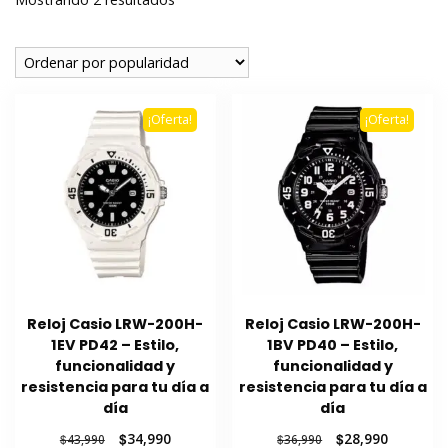
por
popularidad
¡Oferta!
¡Oferta!
Reloj Casio LRW-200H-
Reloj Casio LRW-200H-
1EV PD42 – Estilo,
1BV PD40 – Estilo,
funcionalidad y
funcionalidad y
resistencia para tu día a
resistencia para tu día a
día
día
El
El
El
El
$
34,990
$
28,990
$
43,990
$
36,990