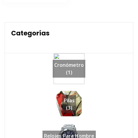
era:
es:
$28,990.
$22,990.
Categorías
Cronómetro
(1)
Pilas
(3)
Relojes Para Hombre