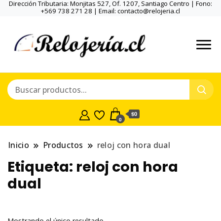
Dirección Tributaria: Monjitas 527, Of. 1207, Santiago Centro | Fono:
+569 738 271 28 | Email: contacto@relojeria.cl
$0
0
Inicio
Productos
reloj con hora dual
Etiqueta:
reloj con hora
dual
Mostrando el único resultado