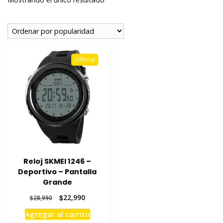
¡Oferta!
Reloj SKMEI 1246 –
Deportivo – Pantalla
Grande
El
El
$
22,990
$
28,990
precio
precio
Agregar al carrito
original
actual