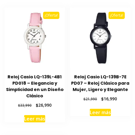
¡Oferta!
¡Oferta!
Reloj Casio LQ-139L-4B1
Reloj Casio LQ-139B-7E
PD018 – Elegancia y
PD07 – Reloj Clásico para
Simplicidad en un Diseño
Mujer, Ligero y Elegante
Clásico
El
El
$
16,990
$
21,990
precio
precio
El
El
$
26,990
$
33,990
original
actual
precio
precio
Leer más
era:
es:
original
actual
Leer más
$21,990.
$16,990.
era:
es:
$33,990.
$26,990.