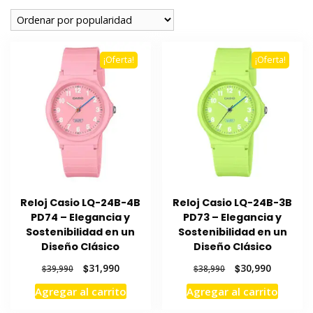
popularidad
¡Oferta!
¡Oferta!
Reloj Casio LQ-24B-4B
Reloj Casio LQ-24B-3B
PD74 – Elegancia y
PD73 – Elegancia y
Sostenibilidad en un
Sostenibilidad en un
Diseño Clásico
Diseño Clásico
El
El
El
El
$
31,990
$
30,990
$
39,990
$
38,990
precio
precio
precio
precio
Agregar al carrito
Agregar al carrito
original
actual
original
actual
era:
es:
era:
es: