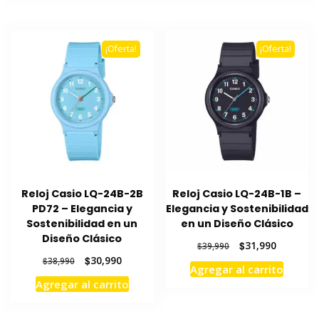
$39,990.
$31,990.
$38,990.
$30,990.
¡Oferta!
¡Oferta!
Reloj Casio LQ-24B-2B
Reloj Casio LQ-24B-1B –
PD72 – Elegancia y
Elegancia y Sostenibilidad
Sostenibilidad en un
en un Diseño Clásico
Diseño Clásico
El
El
$
31,990
$
39,990
precio
precio
El
El
$
30,990
$
38,990
Agregar al carrito
original
actual
precio
precio
Agregar al carrito
era:
es:
original
actual
$39,990.
$31,990.
era:
es:
$38,990.
$30,990.