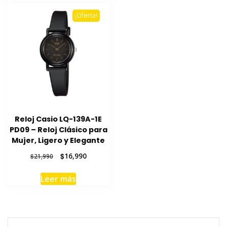
¡Oferta!
Reloj Casio LQ-139A-1E
PD09 – Reloj Clásico para
Mujer, Ligero y Elegante
El
El
$
16,990
$
21,990
precio
precio
original
actual
Leer más
era:
es:
$21,990.
$16,990.