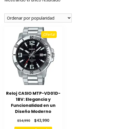
¡Oferta!
Reloj CASIO MTP-VD01D-
1BV: Elegancia y
Funcionalidad en un
Diseño Moderno
El
El
$
43,990
$
54,990
precio
precio