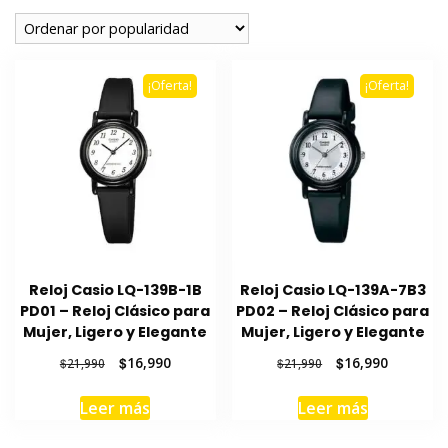
popularidad
¡Oferta!
¡Oferta!
Reloj Casio LQ-139B-1B
Reloj Casio LQ-139A-7B3
PD01 – Reloj Clásico para
PD02 – Reloj Clásico para
Mujer, Ligero y Elegante
Mujer, Ligero y Elegante
El
El
El
El
$
16,990
$
16,990
$
21,990
$
21,990
precio
precio
precio
precio
original
actual
original
actual
Leer más
Leer más
era:
es:
era:
es:
$21,990.
$16,990.
$21,990.
$16,990.