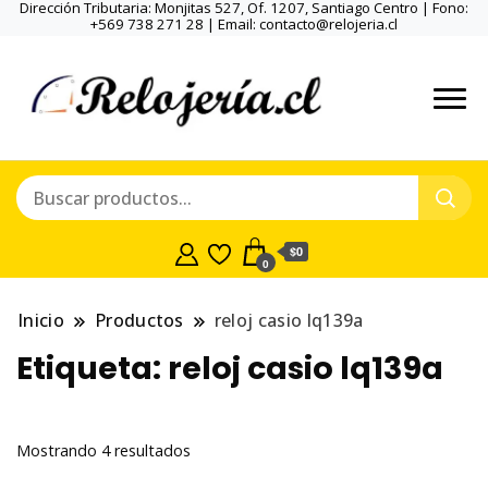
Dirección Tributaria: Monjitas 527, Of. 1207, Santiago Centro | Fono:
+569 738 271 28 | Email: contacto@relojeria.cl
$0
0
Inicio
Productos
reloj casio lq139a
Etiqueta:
reloj casio lq139a
Ordenado
Mostrando 4 resultados
por