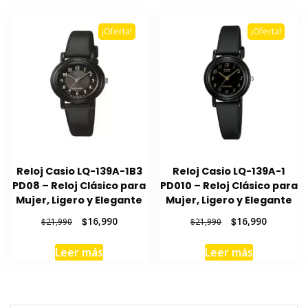
¡Oferta!
¡Oferta!
Reloj Casio LQ-139A-1B3
Reloj Casio LQ-139A-1
PD08 – Reloj Clásico para
PD010 – Reloj Clásico para
Mujer, Ligero y Elegante
Mujer, Ligero y Elegante
El
El
El
El
$
16,990
$
16,990
$
21,990
$
21,990
precio
precio
precio
precio
original
actual
original
actual
Leer más
Leer más
era:
es:
era:
es:
$21,990.
$16,990.
$21,990.
$16,990.