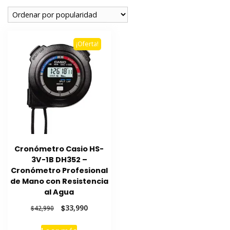
¡Oferta!
Cronómetro Casio HS-
3V-1B DH352 –
Cronómetro Profesional
de Mano con Resistencia
al Agua
El
El
$
33,990
$
42,990
precio
precio
original
actual