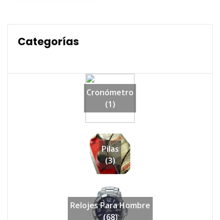
$43,990.
$34,990.
Categorías
Cronómetro
(1)
Pilas
(3)
Relojes Para Hombre
(68)