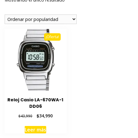
¡Oferta!
Reloj Casio LA-670WA-1
DD06
El
El
$
34,990
$
43,990
precio
precio
original
actual
Leer más
era:
es: