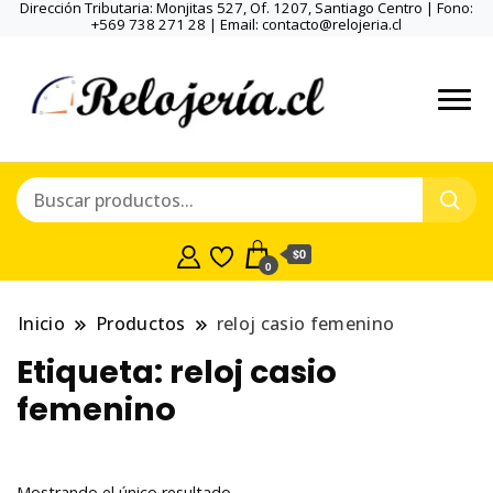
Dirección Tributaria: Monjitas 527, Of. 1207, Santiago Centro | Fono:
+569 738 271 28 | Email: contacto@relojeria.cl
$0
0
Inicio
Productos
reloj casio femenino
Etiqueta:
reloj casio
femenino
Mostrando el único resultado