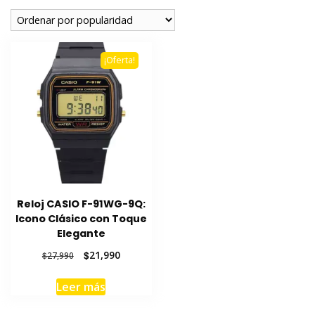
¡Oferta!
Reloj CASIO F-91WG-9Q:
Icono Clásico con Toque
Elegante
El
El
$
21,990
$
27,990
precio
precio
original
actual
Leer más
era:
es:
$27,990.
$21,990.