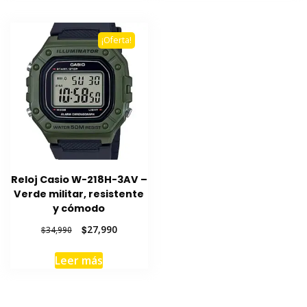
$34,990.
$27,990.
$34,990.
$27,990.
¡Oferta!
Reloj Casio W-218H-3AV –
Verde militar, resistente
y cómodo
El
El
$
27,990
$
34,990
precio
precio
original
actual
Leer más
era:
es:
$34,990.
$27,990.