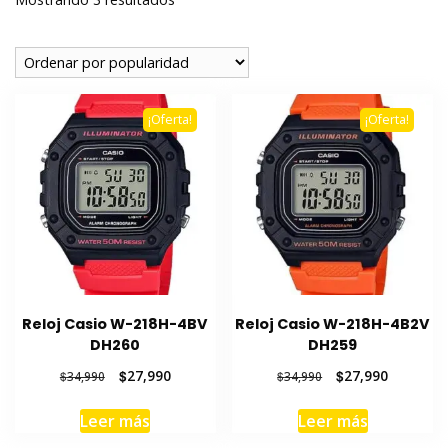
por
popularidad
¡Oferta!
¡Oferta!
Reloj Casio W-218H-4BV
Reloj Casio W-218H-4B2V
DH260
DH259
El
El
El
El
$
27,990
$
27,990
$
34,990
$
34,990
precio
precio
precio
precio
original
actual
original
actual
Leer más
Leer más
era:
es:
era:
es: