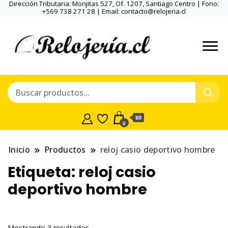
Dirección Tributaria: Monjitas 527, Of. 1207, Santiago Centro | Fono:
+569 738 271 28 | Email: contacto@relojeria.cl
$0
0
Inicio
Productos
reloj casio deportivo hombre
Etiqueta:
reloj casio
deportivo hombre
Ordenado
Mostrando 3 resultados