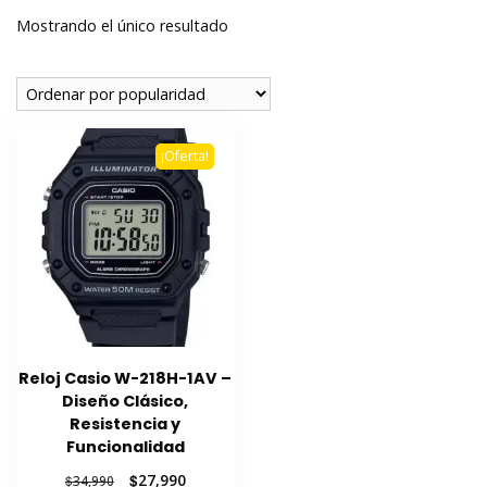
Mostrando el único resultado
¡Oferta!
Reloj Casio W-218H-1AV –
Diseño Clásico,
Resistencia y
Funcionalidad
El
El
$
27,990
$
34,990