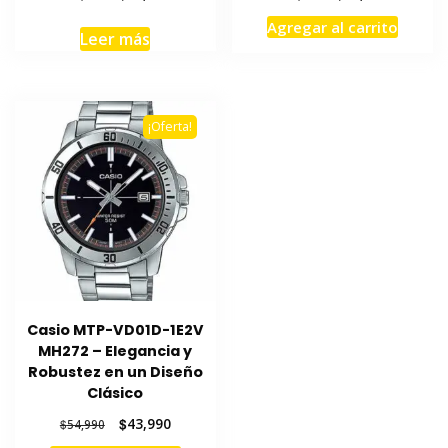
precio
precio
precio
precio
Agregar al carrito
original
actual
original
actual
Leer más
era:
es:
era:
es:
$54,990.
$43,990.
$54,990.
$43,990.
¡Oferta!
Casio MTP-VD01D-1E2V
MH272 – Elegancia y
Robustez en un Diseño
Clásico
El
El
$
43,990
$
54,990
precio
precio