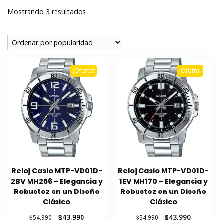
Ordenado
Mostrando 3 resultados
por
popularidad
¡Oferta!
¡Oferta!
Reloj Casio MTP-VD01D-
Reloj Casio MTP-VD01D-
2BV MH256 – Elegancia y
1EV MH170 – Elegancia y
Robustez en un Diseño
Robustez en un Diseño
Clásico
Clásico
El
El
El
El
$
43,990
$
43,990
$
54,990
$
54,990