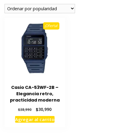
¡Oferta!
Casio CA-53WF-2B –
Elegancia retro,
practicidad moderna
El
El
$
30,990
$
38,990
precio
precio
Agregar al carrito
original
actual
era:
es:
$38,990.
$30,990.