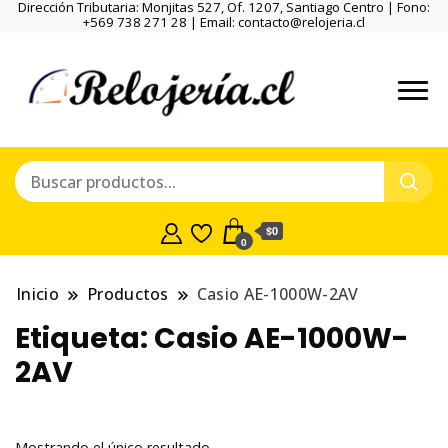
Dirección Tributaria: Monjitas 527, Of. 1207, Santiago Centro | Fono:
+569 738 271 28 | Email: contacto@relojeria.cl
$0
0
Inicio
Productos
Casio AE-1000W-2AV
Etiqueta:
Casio AE-1000W-
2AV
Mostrando el único resultado