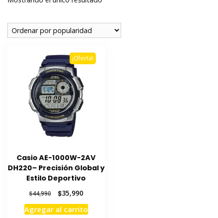
¡Oferta!
Casio AE-1000W-2AV
DH220– Precisión Global y
Estilo Deportivo
El
El
$
35,990
$
44,990
precio
precio
Agregar al carrito
original
actual