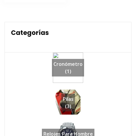
era:
es:
$44,990.
$35,990.
Categorías
Cronómetro
(1)
Pilas
(3)
Relojes Para Hombre