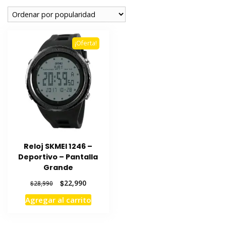
¡Oferta!
Reloj SKMEI 1246 –
Deportivo – Pantalla
Grande
El
El
$
22,990
$
28,990
precio
precio
Agregar al carrito
original
actual
era:
es:
$28,990.
$22,990.