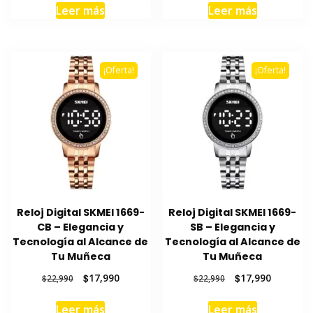
original
actual
original
actual
Leer más
Leer más
era:
es:
era:
es:
$22,990.
$17,990.
$22,990.
$17,990.
¡Oferta!
¡Oferta!
Reloj Digital SKMEI 1669-
Reloj Digital SKMEI 1669-
CB – Elegancia y
SB – Elegancia y
Tecnología al Alcance de
Tecnología al Alcance de
Tu Muñeca
Tu Muñeca
El
El
El
El
$
17,990
$
17,990
$
22,990
$
22,990
precio
precio
precio
precio
original
actual
original
actual
Leer más
Leer más