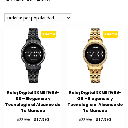
por
popularidad
¡Oferta!
¡Oferta!
Reloj Digital SKMEI 1669-
Reloj Digital SKMEI 1669-
BB – Elegancia y
GB – Elegancia y
Tecnología al Alcance de
Tecnología al Alcance de
Tu Muñeca
Tu Muñeca
El
El
El
El
$
17,990
$
17,990
$
22,990
$
22,990
precio
precio
precio
precio