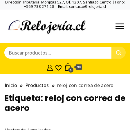
Dirección Tributaria: Monjitas 527, Of. 1207, Santiago Centro | Fono:
+569 738 271 28 | Email: contacto@relojeria.cl
$0
0
Inicio
Productos
reloj con correa de acero
Etiqueta:
reloj con correa de
acero
Ordenado
Mostrando 4 resultados