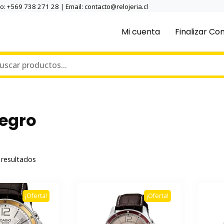
no: +569 738 271 28 | Email: contacto@relojeria.cl
Mi cuenta
Finalizar C
negro
Ordenado
resultados
por
popularidad
¡Oferta!
¡Oferta!