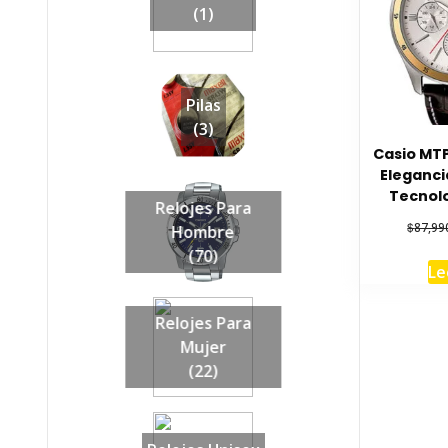
(1)
Pilas
(3)
Casio MT
Eleganci
Tecnolo
Relojes Para
$
87,99
Hombre
(70)
Le
Relojes Para
Mujer
(22)