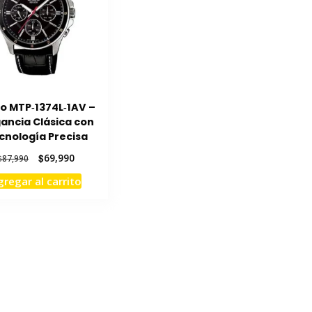
o MTP‑1374L‑1AV –
gancia Clásica con
cnología Precisa
El
El
$
69,990
$
87,990
precio
precio
gregar al carrito
original
actual
era:
es:
$87,990.
$69,990.