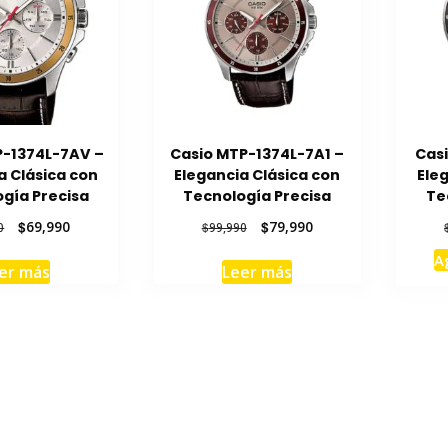
P-1374L-7AV –
Casio MTP-1374L-7A1 –
Casi
a Clásica con
Elegancia Clásica con
Ele
gía Precisa
Tecnología Precisa
Te
El
El
El
El
$
69,990
$
79,990
0
$
99,990
precio
precio
precio
precio
A
original
actual
original
actual
er más
Leer más
era:
es:
era:
es:
$87,990.
$69,990.
$99,990.
$79,990.