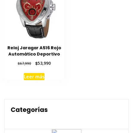
Reloj Jaragar A516 Rojo
Automático Deportivo
El
El
$
53,990
$
67,990
precio
precio
original
actual
Leer más
era:
es:
$67,990.
$53,990.
Categorías